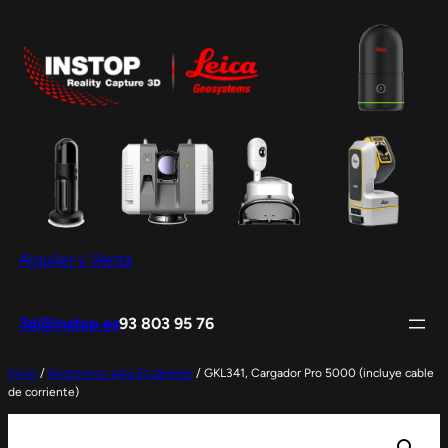
Saltar
al
contenido
Alquiler y Venta
3d@instop.es
93 803 95 76
Inicio
/
Accesorios para Escáneres
/ GKL341, Cargador Pro 5000 (incluye cable
de corriente)