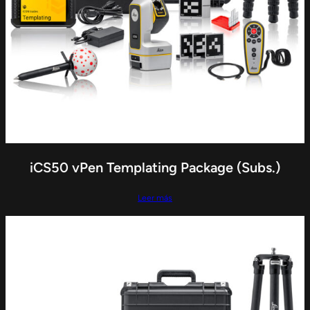
iCS50 vPen Templating Package (Subs.)
Leer más