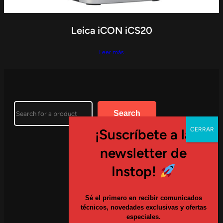
Leica iCON iCS20
Leer más
Search
Search
¡Suscríbete a la
newsletter de
EMPRESA
Instop!
S
é el primero en recibir comunicados
CONTÁCTANOS
técnicos, novedades exclusivas y ofertas
especiales.