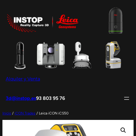
Saltar
al
contenido
Alquiler y Venta
3d@instop.es
93 803 95 76
Inicio
/
iCON Trades
/ Leica iCON iCS50