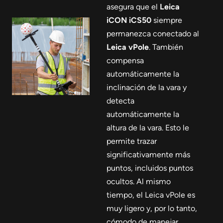
asegura que el
Leica
iCON iCS50
siempre
permanezca conectado al
Leica vPole
. También
compensa
automáticamente la
inclinación de la vara y
detecta
automáticamente la
altura de la vara. Esto le
permite trazar
significativamente más
puntos, incluidos puntos
ocultos. Al mismo
tiempo, el Leica vPole es
muy ligero y, por lo tanto,
cómodo de manejar.