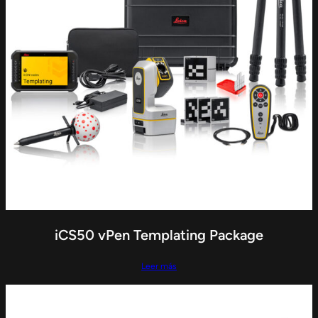
iCS50 vPen Templating Package
Leer más