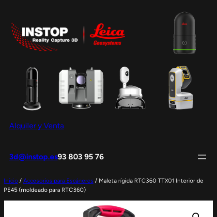
Saltar
al
contenido
Alquiler y Venta
3d@instop.es
93 803 95 76
Inicio
/
Accesorios para Escáneres
/ Maleta rígida RTC360 TTX01 Interior de
PE45 (moldeado para RTC360)