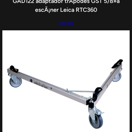
GAD122 adaptador trÃ­podes GST 5/8»a
escÃ¡ner Leica RTC360
Leer más