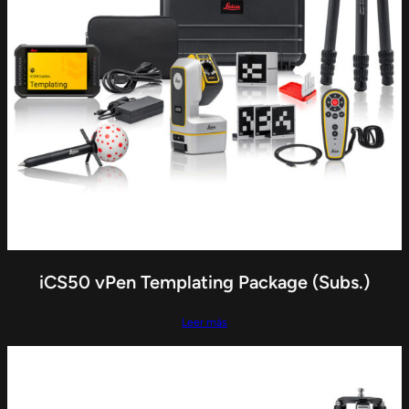
iCS50 vPen Templating Package (Subs.)
Leer más