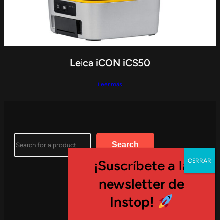
Leica iCON iCS50
Leer más
Search
Search
¡Suscríbete a la
newsletter de
EMPRESA
Instop!