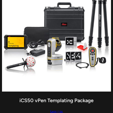
iCS50 vPen Templating Package
Leer más