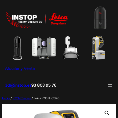
Saltar
al
contenido
Alquiler y Venta
3d@instop.es
93 803 95 76
Inicio
/
iCON Trades
/ Leica iCON iCS20