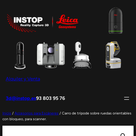
Saltar
al
contenido
Alquiler y Venta
3d@instop.es
93 803 95 76
Inicio
/
Accesorios para Escáneres
/ Carro de trípode sobre ruedas orientables
con bloqueo, para scanner.